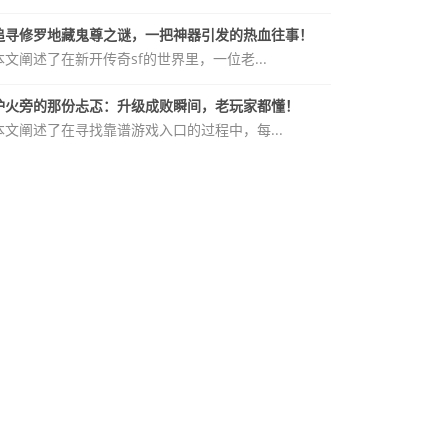
追寻修罗地藏鬼尊之谜，一把神器引发的热血往事！
本文阐述了在新开传奇sf的世界里，一位老...
炉火旁的那份忐忑：升级成败瞬间，老玩家都懂！
本文阐述了在寻找靠谱游戏入口的过程中，每...