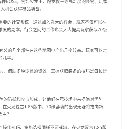
各种BOSS，例如火龙王、魔龙教主等高难度的怪物。玩家
更大机会获得极品装备。
个重要的社交系统，通过加入强大的行会，玩家不仅可以在
难度的副本。行会之间的合作也会大大提高玩家获取70级
级套装的几个部件在这些地图中产出几率较高。玩家可以定
的几率。
努力，借助多种途径的资源。掌握获取装备的技巧是每位玩
出色的防御和攻击加成，让他们在竞技场中占据绝对优势。
在火龙复古1.85版中，70级套装的出现无疑将推向新
霸主？
操作技巧、策略选择同样不可或缺。在火龙复古1.85版