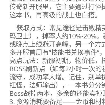
传奇新开服里，它主要通过打怪
这本书，再高级的战士也白搭。
获取方式：常见途径是击败精
玛卫士），掉率大约10%-20%
或晚点上线避开高峰。另一个方
多开服首周有“技能书兑换事件”
亮点玩法：新服初期，物价低，
BOSS刷新点（如每2小时一次
流守，成功率大增。记住，别单
扛怪，法师输出），一本书分分
Boss战掉两本，多余的还能卖掉
3. 资源消耗要备足——金币和材