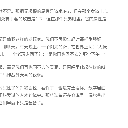
不是。那把无极棍的属性是道术3-5，但在那个女道士心
那对死神手套的攻击是1-3，但在那个兄弟眼里，它的属性是
都是像我这样的老玩家。我们不再像年轻时那样争强好
，聊聊天。有天晚上，一个刚来的新手在世界上问：“大佬
儿，一个老玩家回了句：“是你再也回不去的那个下午。”
服，而是我们再也回不去的青春，是网吧里此起彼伏的喊
并肩作战到天亮的夜晚。
的属性了吗？我会说，看懂了，也没完全看懂。数字层面
正热爱过的人才能体会。那些装备还在仓库里，偶尔拿出
它们早就不只是装备了。