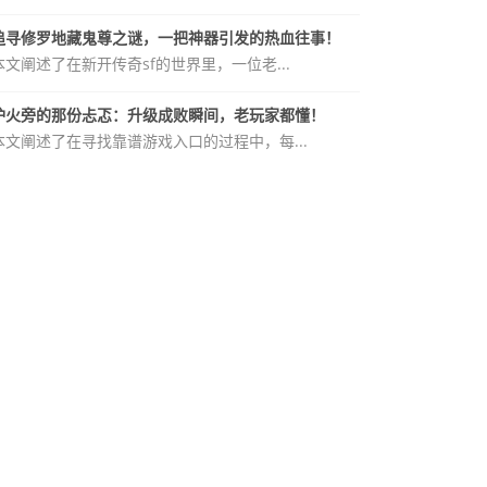
追寻修罗地藏鬼尊之谜，一把神器引发的热血往事！
本文阐述了在新开传奇sf的世界里，一位老...
炉火旁的那份忐忑：升级成败瞬间，老玩家都懂！
本文阐述了在寻找靠谱游戏入口的过程中，每...