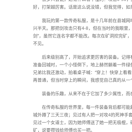
好，打架越厉害。话是这么说没错，但我觉得，如
我玩的第一款传奇私服，是十几年前在县城网
兴半天。那把剑攻击只有4-8，但在当时的我眼里
剑”，虽然它连名字都不能改。每次在矿洞挖完矿
不见。
后来级别高了，开始追求更厉害的装备。记得
准备回城时，一个小怪倒下，地上赫然躺着一件绿
兄弟比我还激动，拍着桌子喊：“穿上！快穿上看看！
再普通，但当时穿上的瞬间，我感觉自己真的从一
装备的乐趣，从来不在于它加了多少属性，而
在传奇私服的世界里，每一件装备背后都可能
城外蹲了三天三夜；见过有人把一对攻4的死神手
见过一个女道士，因为她师傅送了她一把无极棍，
矿，说要攒钱给师傅也买一把。