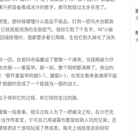
果只把装备看成冰冷的数字，那可就错过太多东西了。
吧里。那时候哪懂什么极品不极品，打到一把乌木剑都高
，它就是能闯荡的全部底气。我给它取了个名字，叫“小破
，回城修理时，我都要多看它两眼，生怕它耐久掉光了消失
有一回，在祖玛寺庙鏖战了整整一个通宵，当我精疲力尽
色衣服——重盔甲。那一刻，整个网吧都沸腾了。旁边的
”那件重盔甲防御5-7，魔御2-3，在现在看来普通得不能
个跑腿的变成了一个能独当一面的战士。
在于得到它的过程，和它陪你走过的路。
藏着一段故事。我见过有人为了一把裁决之杖，在沙巴克
套当作传家宝，宁可自己用凝霜也要留给刚入坑的兄弟；还
硬是把这个游戏玩成了养成类，每天上线就是去砍树挖