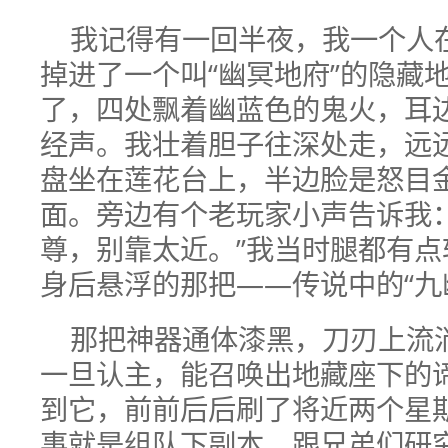
我记得有一回半夜，我一个人
掉进了一个叫“幽冥地府”的隐藏
了，四处飘着幽蓝色的鬼火，耳
经声。我壮着胆子往深处走，远
盘坐在莲花台上，半边脸是怒目
面。旁边有个老玩家小声告诉我
尊，别靠太近。”我当时腿都有
身后悬浮的那把——传说中的“九
那把神器通体漆黑，刀刃上流
一旦认主，能召唤出地藏座下的
到它，前前后后刷了将近两个星
事就是组队下副本，跟兄弟们研究