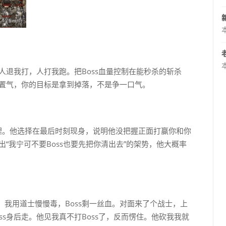
人退我打，人打我跑。把Boss血量控制在能秒杀的斩杀
人置气，你的目标是拿到掉落，不是争一口气。
心理。他选择在最后时刻现身，说明他没把握正面打赢你和你
出“我宁可不要Boss也要先把你清出去”的架势，他大概率
我用道士慢慢毒，Boss剩一丝血。对面来了个战士，上
s身后走。他见我真不打Boss了，反而愣住。他砍我我就