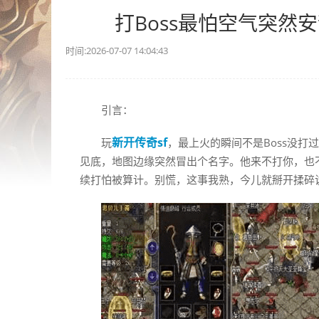
打Boss最怕空气突然
时间:2026-07-07 14:04:43
引言：
新开传奇sf
玩
，最上火的瞬间不是Boss没打
见底，地图边缘突然冒出个名字。他来不打你，也不
续打怕被算计。别慌，这事我熟，今儿就掰开揉碎