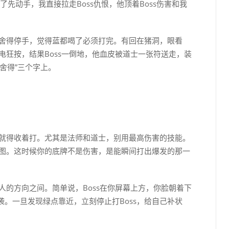
不了先动手，我直接拉走Boss仇恨，他顶着Boss伤害和我
不舍得停手，觉得蓝都喝了必须打完。有回在猪洞，眼看
电狂按，结果Boss一倒地，他血皮被道士一张符送走，装
舍得”三个字上。
，就得收着打。尤其是法师和道士，别用最高伤害的技能。
地图。这时候你的底牌不是伤害，是能瞬间打出爆发的那一
人的方向之间。简单说，Boss在你屏幕上方，你脸朝着下
。一旦发现绿点靠近，立刻停止打Boss，给自己补状