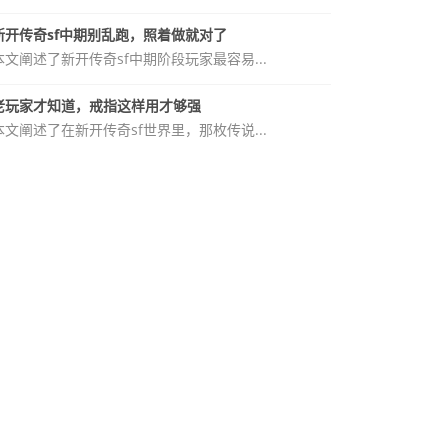
新开传奇sf中期别乱跑，照着做就对了
本文阐述了新开传奇sf中期阶段玩家最容易...
老玩家才知道，戒指这样用才够强
本文阐述了在新开传奇sf世界里，那枚传说...