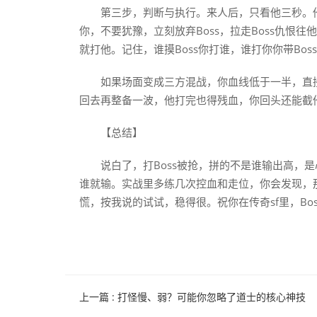
第三步，判断与执行。来人后，只看他三秒。他
你，不要犹豫，立刻放弃Boss，拉走Boss仇恨往
就打他。记住，谁摸Boss你打谁，谁打你你带Bos
如果场面变成三方混战，你血线低于一半，直接
回去再整备一波，他打完也得残血，你回头还能截
【总结】
说白了，打Boss被抢，拼的不是谁输出高，是
谁就输。实战里多练几次控血和走位，你会发现，
慌，按我说的试试，稳得很。祝你在传奇sf里，Bo
上一篇
: 打怪慢、弱？可能你忽略了道士的核心神技