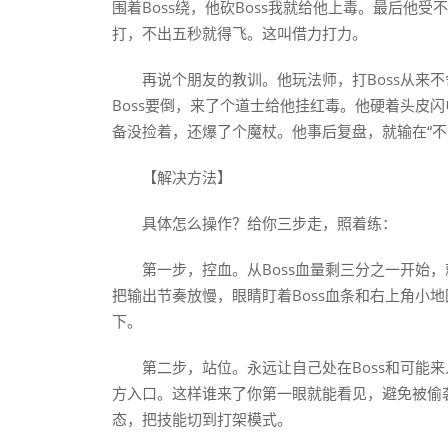
围着Boss绕，他砍Boss我就给他上毒。最后他受
打，不出五秒就得飞。这叫借力打力。
再说个朋友的教训。他玩法师，打Boss从来
Boss要倒，来了个道士给他挂红毒。他硬着头皮闪
备没捡着，还爆了个魔杖。他事后复盘，就输在“不
【解决方法】
具体怎么操作？给你三步走，照着练：
第一步，控血。从Boss血量剩三分之一开始
把输出节奏放慢，眼睛盯着Boss血条和右上角小
下。
第二步，站位。永远让自己处在Boss和可能来
方入口。这样谁来了你第一眼就能看见，避免被偷袭
态，把技能切到打架模式。