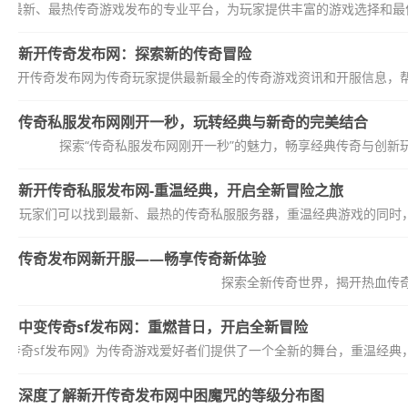
聚了最新、最热传奇游戏发布的专业平台，为玩家提供丰富的游戏选择和最佳
新开传奇发布网：探索新的传奇冒险
新开传奇发布网为传奇玩家提供最新最全的传奇游戏资讯和开服信息，
传奇私服发布网刚开一秒，玩转经典与新奇的完美结合
探索“传奇私服发布网刚开一秒”的魅力，畅享经典传奇与创新
新开传奇私服发布网-重温经典，开启全新冒险之旅
网”，玩家们可以找到最新、最热的传奇私服服务器，重温经典游戏的同时，
传奇发布网新开服——畅享传奇新体验
探索全新传奇世界，揭开热血传
中变传奇sf发布网：重燃昔日，开启全新冒险
变传奇sf发布网》为传奇游戏爱好者们提供了一个全新的舞台，重温经典，
深度了解新开传奇发布网中困魔咒的等级分布图