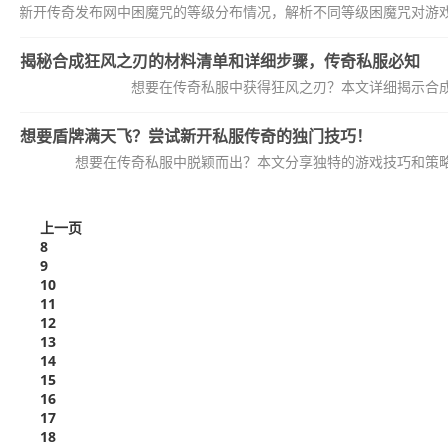
探讨新开传奇发布网中困魔咒的等级分布情况，解析不同等级困魔咒对游
揭秘合成狂风之刃的材料清单和详细步骤，传奇私服必知
想要在传奇私服中获得狂风之刃？本文详细揭示合
想要盾牌满天飞？尝试新开私服传奇的独门技巧！
想要在传奇私服中脱颖而出？本文分享独特的游戏技巧和策
上一页
8
9
10
11
12
13
14
15
16
17
18