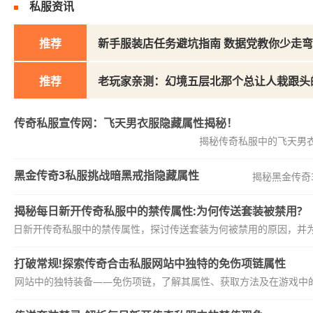
私服资讯
推荐
新手服装店任务避坑指南 数据党教你少走
推荐
老玩家亲测：幻境五层北那个总让人栽跟头
传奇私服宣传网：飞天男衣服隐藏属性揭秘！
揭秘传奇私服中的飞天男
黑金传奇3私服挑战暗黑戒指隐藏属性
揭秘黑金传奇
揭秘每日新开传奇私服中的禁传属性:为何传送套装被禁用?
析每日新开传奇私服中的禁传属性，探讨传送套装为何被禁用的原因，并
打破常规!探索传奇合击私服网站中独特的免伤项链属性
私服网站中的独特装备——免伤项链，了解其属性、获取方法及在游戏中的