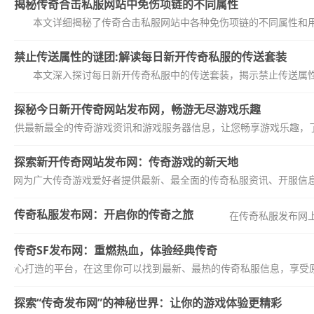
揭秘传奇合击私服网站中免伤项链的不同属性
本文详细揭秘了传奇合击私服网站中各种免伤项链的不同属性和
禁止传送属性的谜团:解读每日新开传奇私服的传送套装
本文深入探讨每日新开传奇私服中的传送套装，揭示禁止传送属
探秘今日新开传奇网站发布网，畅游无尽游戏乐趣
您提供最新最全的传奇游戏资讯和游戏服务器信息，让您畅享游戏乐趣，了
探索新开传奇网站发布网：传奇游戏的新天地
发布网为广大传奇游戏爱好者提供最新、最全面的传奇私服资讯、开服信
传奇私服发布网：开启你的传奇之旅
在传奇私服发布网
传奇SF发布网：重燃热血，体验经典传奇
们精心打造的平台，在这里你可以找到最新、最热的传奇私服信息，享受原
探索“传奇发布网”的神秘世界：让你的游戏体验更精彩