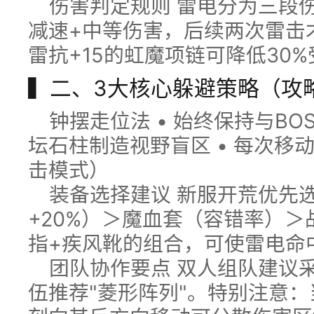
伤害判定规则 雷电分为三段
减速+中等伤害，后续两次雷击
雷抗+15的虹魔项链可降低30
▍二、3大核心躲避策略（攻
钟摆走位法 • 始终保持与BO
坛石柱制造视野盲区 • 每次移
击模式）
装备选择建议 新服开荒优先
+20%）＞魔血套（容错率）
指+疾风靴的组合，可使雷电命
团队协作要点 双人组队建议采
伍推荐"菱形阵列"。特别注意