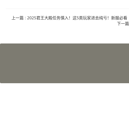
上一篇
: 2025君王大殿任务慎入！这5类玩家进去纯亏！新服必看
下一