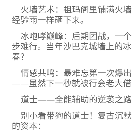
火墙艺术：祖玛阁里铺满火墙
经验雨一样砸下来。
冰咆哮巅峰：后期团战，一个
步难行。当年沙巴克城墙上的冰
春？
情感共鸣：最难忘第一次爆出
——虽然下一秒就被行会老大借去
道士——全能辅助的逆袭之路
别小看带狗的道士！复古沉默
的资本：