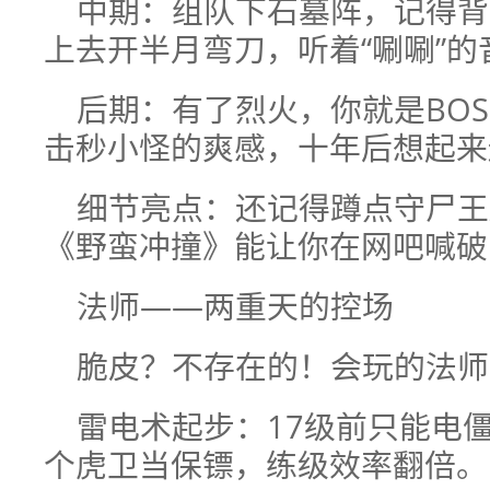
中期：组队下石墓阵，记得背
上去开半月弯刀，听着“唰唰”
后期：有了烈火，你就是BO
击秒小怪的爽感，十年后想起来
细节亮点：还记得蹲点守尸王
《野蛮冲撞》能让你在网吧喊破
法师——两重天的控场
脆皮？不存在的！会玩的法师
雷电术起步：17级前只能电
个虎卫当保镖，练级效率翻倍。