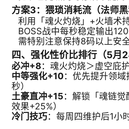
方案3：猥琐消耗流（法师黑
利用「魂火灼烧」+火墙术
BOSS战中每秒稳定输出12
需特别注意保持8码以上安
四、强化性价比排行（5月2
必冲+8
：魂火灼烧＞虚空庇
中等强化+10
：优先提升领域持
秒）
土豪直冲+15
：解锁「魂链觉
效果+25%）
冷门技巧
：每周四维护后1小