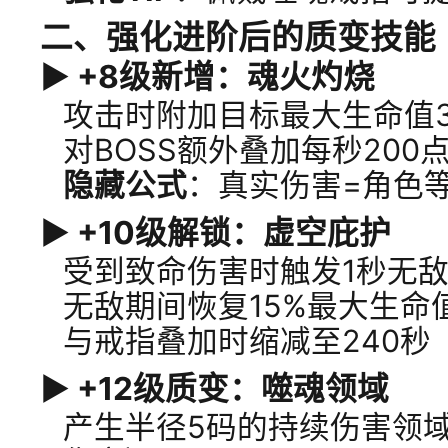
二、强化进阶后的质变技能（
▶ +8级新增：
魂火灼烧
攻击时附加目标最大生命值
对BOSS额外叠加每秒200
隐藏公式
：真实伤害=角色等
▶ +10级解锁：
虚空庇护
受到致命伤害时触发1秒无敌
无敌期间恢复15%最大生命
与戒指叠加时缩减至240秒
▶ +12级质变：
噬魂领域
产生半径5码的持续伤害领域