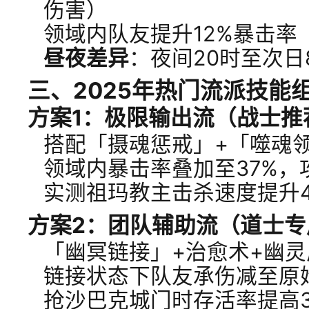
伤害）
领域内队友提升12%暴击率
昼夜差异
：夜间20时至次日
三、2025年热门流派技能
方案1：极限输出流（战士推
搭配「摄魂惩戒」+「噬魂
领域内暴击率叠加至37%，攻
实测祖玛教主击杀速度提升4
方案2：团队辅助流（道士专
「幽冥链接」+治愈术+幽
链接状态下队友承伤减至原始
抢沙巴克城门时存活率提高