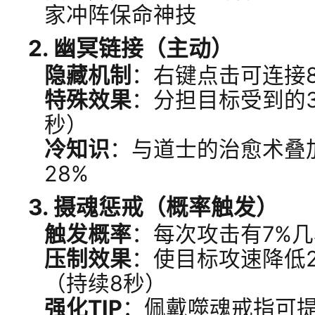
家冲阵保命神技
2.
幽冥链接（主动）
隐藏机制
：右键点击可连接
特殊效果
：分担目标受到的3
秒）
冷知识
：与道士的治愈术叠
28%
3.
摄魂惩戒（概率触发）
触发概率
：每次攻击有7%几
压制效果
：使目标攻速降低2
（持续8秒）
强化TIP
：佩戴噬魂戒指可提