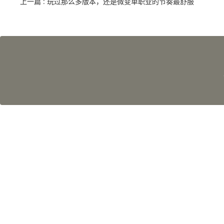
上一篇
: 玩过那么多版本，还是微变单职业的节奏最舒服