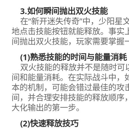
3.如何瞬间抛出双火技能
在“新开迷失传奇”中，少阳星
地点击技能按钮就能释放。事实
间抛出双火技能，玩家需要掌握
(1)熟悉技能的时间与能量消耗
双火技能的释放并不是随时可
间和能量消耗。在实际战斗中，
本的机制，可能会错过最佳的攻
间，并合理安排技能的释放顺序
大化输出的第一步。
(2)快速释放技巧