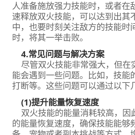
人准备施放强力技能时，或者在
速释放双火技能，可以达到出其
中，也要时刻关注敌方的技能时
时，将其一举击败。
4.常见问题与解决方案
尽管双火技能非常强大，但在
能会遇到一些问题。比如，技能
打断等。这些问题可以通过以下
(1)提升能量恢复速度
双火技能的能量消耗较高，因
的能量恢复速度，确保技能能够
备、宠物或者副本挑战等方式，