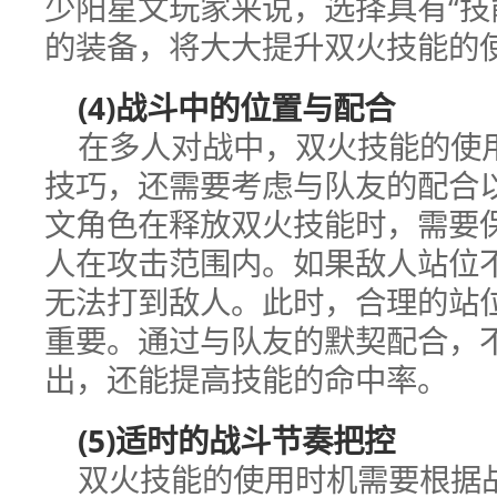
少阳星文玩家来说，选择具有“技能
的装备，将大大提升双火技能的
(4)战斗中的位置与配合
在多人对战中，双火技能的使
技巧，还需要考虑与队友的配合
文角色在释放双火技能时，需要
人在攻击范围内。如果敌人站位
无法打到敌人。此时，合理的站
重要。通过与队友的默契配合，
出，还能提高技能的命中率。
(5)适时的战斗节奏把控
双火技能的使用时机需要根据