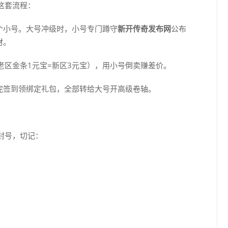
这套流程：
个小号。大号冲级时，小号专门蹲守
新开传奇发布网
公布
材。
老区金条1元宝=新区3元宝），用小号倒卖赚差价。
完签到领绑定礼包，全部转给大号开高级卷轴。
封号，切记：