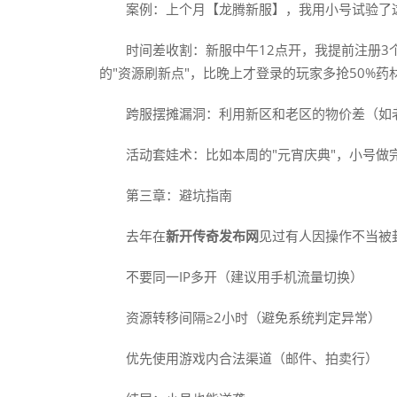
案例：上个月【龙腾新服】，我用小号试验了
时间差收割：新服中午12点开，我提前注册3
的"资源刷新点"，比晚上才登录的玩家多抢50%药
跨服摆摊漏洞：利用新区和老区的物价差（如
活动套娃术：比如本周的"元宵庆典"，小号做
第三章：避坑指南
去年在
新开传奇发布网
见过有人因操作不当被
不要同一IP多开（建议用手机流量切换）
资源转移间隔≥2小时（避免系统判定异常）
优先使用游戏内合法渠道（邮件、拍卖行）