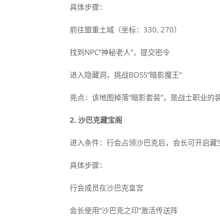
具体步骤：
前往盟重土城（坐标：330, 270）
找到NPC“神秘老人”，提交密令
进入隐藏洞，挑战BOSS“暗影魔王”
亮点：该地图掉落“暗影套装”，是战士职业的
2. 沙巴克藏宝阁
进入条件：行会占领沙巴克后，会长可开启藏
具体步骤：
行会成员在沙巴克皇宫
会长使用“沙巴克之印”激活传送阵