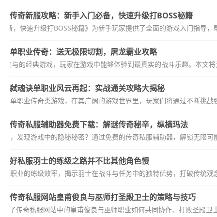
传奇新服攻略：新手入门必备，快速升级打BOSS秘籍
必备，快速升级打BOSS秘籍》为新手玩家提供了全面的游戏入门指导，帮
单职业传奇：送无极限切割，屠龙霸业攻略
热血与的经典游戏，玩家在游戏中能够体验到最真实的战斗乐趣。本文将为您
弑魂诀单职业风云再起：实战通关攻略大揭秘
爱的单职业传奇类游戏，在其广阔的游戏世界里，玩家们将通过不断挑战强
传奇私服辅助器免费下载：解谜传奇秘辛，纵横玛法
困局，发现游戏中的隐秘秘密？通过免费的传奇私服辅助器，解锁无限可能
好私服羽士的练级之路并不比其他角色慢
这一职业的练级效率，揭示羽士在战斗与任务中的独特优势，打破传统观念
传奇私服网站皇甫俊良与巫师打圣殿卫士的策略与技巧
介绍了传奇私服网站中的皇甫俊良与巫师职业如何共同协作、打败圣殿卫