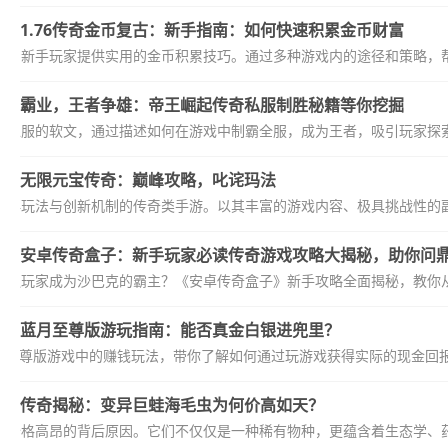
1.76传奇金币复古：新手指南：如何快速积累金币财富
复古》新手玩家提供实用的金币积累技巧。通过多种游戏内的途径和策略，帮
霸业，王者争雄：帝王崛起传奇私服制胜秘籍等你挖掘
传奇私服的软文，通过描述如何在游戏中制霸全服，成为王者，吸引玩家探索
无限元宝传奇：巅峰攻略，叱诧玛法
经典玩法与创新机制的传奇类手游。以其丰富的游戏内容、极具挑战性的副
安卓传奇盒子：新手玩家必读传奇游戏攻略大揭秘，助你问
普通玩家成为沙巴克的霸主？《安卓传奇盒子》新手攻略全面揭秘，教你从
蓝月至尊版游玩指南：能否真金白银进兜里？
月至尊版游戏中的赚钱玩法，带你了解如何通过玩游戏获得实际的现金回
传奇揭秘：变异巨蛙海毛虫为何价高如天？
何价格高昂的背后原因。它们不仅仅是一种稀有物种，更蕴含着生态学、药