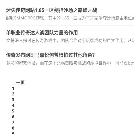
迷失传奇网站1.85一区剑指沙场之巅峰之战
经典的MMORPG游戏，其中的1.85一区成为了玩家争夺沙场霸主地位的
单职业传奇达人谈团队力量的作用
，本文将深入探讨在传奇游戏中，团队合作对于玩家成功的巨大作用。从玩
传奇发布网司马嘉悦何曾惧怕过其他角色？
丰富多彩的游戏体验，而在这个充满冒险与挑战的虚拟世界中，司马嘉悦作
上一页
1
2
3
4
5
6
7
8
9