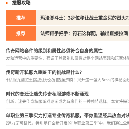
搜服攻略
推荐
玛法脚斗士：3步位移让战士重金买的烈火
推荐
法师佬手把手：符石这样配，输出直接拉满
传奇网站套件的级别和属性必须符合自身的属性
在开发和运营中的重要性，强调了其级别和属性对整个网站表现和玩家体验
传奇新开私服九幽蛇王的挑战是什么?
奇新开私服九幽蛇王挑战让玩家们热血沸腾！揭开这一强大Boss的神秘
时代的变迁让迷失传奇私服游戏不断涌现
逐步创新，迷失传奇私服游戏逐渐成为玩家们的一种独特选择。本文将探讨
单职业第三季实力打造专业传奇私服，带你重温经典热血对
业的魅力无可替代。特别是在全新开启的“单职业第三季”中，我们通过全新