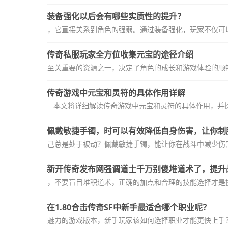
装备强化以后会有哪些实质性的提升？
戏中常见的玩法，它直接关系到角色的强弱。通过装备强化，玩家不仅可以
传奇私服玩家全方位收集元宝的途径介绍
，元宝是游戏中至关重要的资源之一，决定了角色的成长和游戏体验的顺畅
传奇游戏中元宝和灵符的具体作用详解
本文将详细解读传奇游戏中元宝和灵符的具体作用，并
佩戴敏捷手镯，时可以有效降低自身伤害，让你制
中吃亏，感觉自己总是处于被动？佩戴敏捷手镯，能让你在战斗中减少伤害
新开传奇发布网强调道士千万别傻堆道术了，提升
醒各位道士玩家，不要盲目堆积道术，正确的加点和合理的技能选择才是提
在1.80合击传奇SF中新手最适合哪个职业呢？
击传奇SF是一个极具魅力的游戏版本，新手玩家该如何选择职业才能更快上手