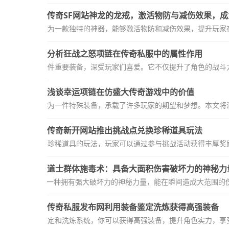
传奇SF网站神龙的龙戒，激活物防与减伤效果，
中，神龙的龙戒作为一款独特的神器，能够激活物防和减伤效果，提升玩家在
分析狂战之怒项链在传奇私服中的属性作用
传奇私服中的一件重要装备，深受玩家们喜爱。它不仅提升了角色的战斗力
浅谈幸运项链在仿盛大传奇游戏中的价值
中，幸运项链作为一件特殊装备，承载了许多玩家的期望和梦想。本文将深
传奇新开网站推出挑战点兑换珍稀道具玩法
全新挑战点兑换珍稀道具的玩法，玩家可以通过参与挑战活动获得丰厚奖励
道士群体施毒术：具备大面积伤害破坏力的神秘力
体施毒术，作为一种拥有强大破坏力的神秘力量，能在瞬间造成大范围的
传奇私服发布网利用装备鉴定洗炼获得高强装备
上，通过装备鉴定和洗炼系统，你可以获得高强装备，提升角色实力，享受