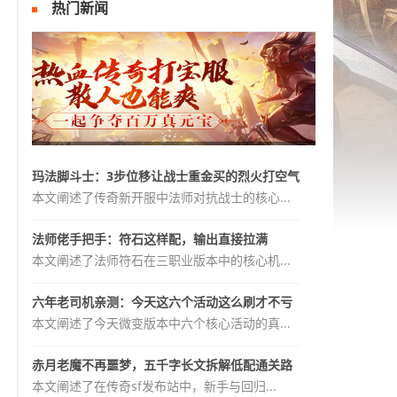
热门新闻
玛法脚斗士：3步位移让战士重金买的烈火打空气
本文阐述了传奇新开服中法师对抗战士的核心...
法师佬手把手：符石这样配，输出直接拉满
本文阐述了法师符石在三职业版本中的核心机...
六年老司机亲测：今天这六个活动这么刷才不亏
本文阐述了今天微变版本中六个核心活动的真...
赤月老魔不再噩梦，五千字长文拆解低配通关路
本文阐述了在传奇sf发布站中，新手与回归...