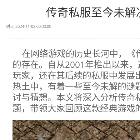
传奇私服至今未解
时间:2024-11-03 00:00:00
在网络游戏的历史长河中，《
的存在。自从2001年推出以来
玩家，还在其后续的私服中发展
热土中，有着一些至今未解的谜
讨与猜想。本文将深入分析传奇
题，带领大家回顾这款经典游戏