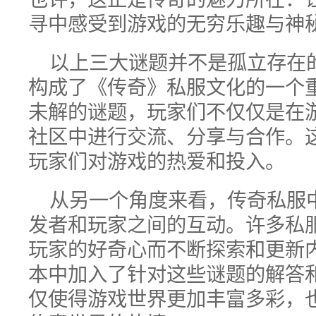
寻中感受到游戏的无穷乐趣与神
以上三大谜题并不是孤立存在
构成了《传奇》私服文化的一个
未解的谜题，玩家们不仅仅是在
社区中进行交流、分享与合作。
玩家们对游戏的热爱和投入。
从另一个角度来看，传奇私服
发者和玩家之间的互动。许多私
玩家的好奇心而不断探索和更新
本中加入了针对这些谜题的解答
仅使得游戏世界更加丰富多彩，