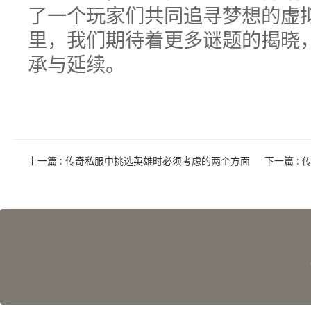
了一个玩家们共同追寻梦想的虚
里，我们期待着更多谜题的揭晓
承与延续。
上一篇
: 传奇私服中挑选英雄时必须考虑的两个方面
下一篇
: