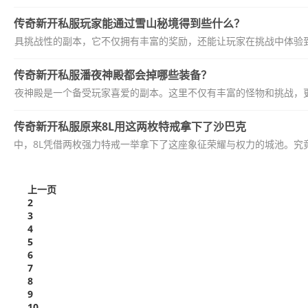
传奇新开私服玩家能通过雪山秘境得到些什么？
项极具挑战性的副本，它不仅拥有丰富的奖励，还能让玩家在挑战中体验到
传奇新开私服潘夜神殿都会掉哪些装备？
中，潘夜神殿是一个备受玩家喜爱的副本。这里不仅有丰富的怪物和挑战，更
传奇新开私服原来8L用这两枚特戒拿下了沙巴克
战中，8L凭借两枚强力特戒一举拿下了这座象征荣耀与权力的城池。究竟
上一页
2
3
4
5
6
7
8
9
10