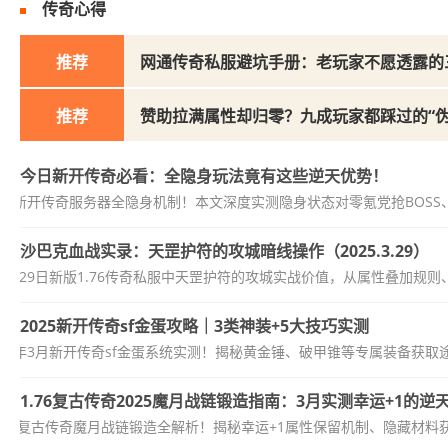
传奇心得
推荐
网通传奇私服避坑手册：老玩家不愿透露的
推荐
赞助拉满属性却归零？九成玩家都踩过的“伪
今日新开传奇必看：全隐身玩法竟有这些逆天优势！
月31日新开传奇服务器全隐身机制！本文深度实测隐身状态对零氪党抢BOSS
沙巴克血战实录：天罡护符的攻城暗线操作（2025.3.29）
年3月29日新版1.76传奇私服中天罡护符的攻城实战价值，从属性叠加规
2025新开传奇sf金蛋攻略｜3类神装+5大技巧实测
025年3月新开传奇sf金蛋系统实测！揭秘黄金锤、破甲锥等专属装备获
1.76复古传奇2025魔月战链锻造指南：3月实测幸运+1的逆
1.76复古传奇魔月战链锻造全解析！揭秘幸运+1属性保留机制、隐藏材