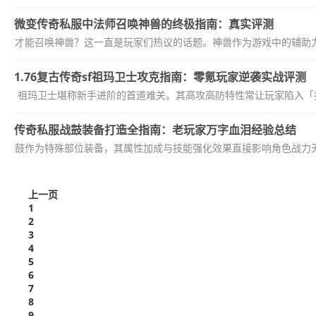
微变传奇私服中法师召唤神兽的终极指南：真实评测
如何才能召唤神兽？这一直是玩家们热议的话题。神兽作为游戏中的辅助力
1.76复古传奇sf祖玛卫士攻克指南：零氪玩家逆袭实战评测
​sf中，祖玛卫士堪称新手进阶的首道难关。其高攻高防特性常让玩家陷入「
传奇私服战鼓装备打造全指南：老玩家万字血泪经验总结
战鼓作为特殊部位装备，其属性加成与技能强化效果直接影响角色战力天花板
上一页
1
2
3
4
5
6
7
8
9