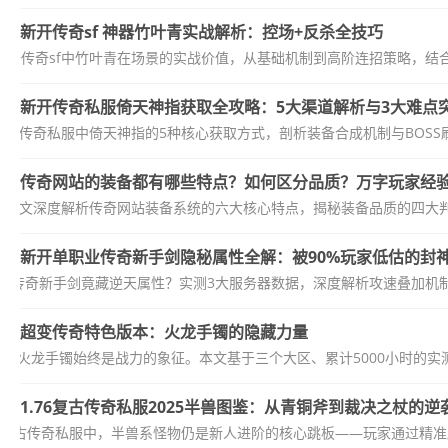
新开传奇sf 神器竹叶青实战解析：控场+反杀全技巧
新开传奇sf中竹叶青在场景的实战价值，从基础机制到高阶连招策略，结
新开传奇私服倚天神指获取全攻略：5大渠道解析与3大难点
月新开传奇私服中倚天神指的5种核心获取方式，剖析装备合成机制与BOSS
传奇网站的装备都有哪些特点？如何区分品质？万字玩家经
本文深度解析传奇网站装备系统的六大核心特点，揭秘装备品质的四大
新开单职业传奇新手剑隐秘属性全解：被90%玩家低估的封
业传奇新手剑竟藏逆天属性？实测3大服务器数据，深度解析攻速叠加机
超变传奇特色版本：火龙手镯的隐藏力量
，火龙手镯始终是战力的象征。本文基于三个大区、累计5000小时的实测
1.76复古传奇私服2025半兽图鉴：从青铜斧到裁决之杖的逆
.76复古传奇私服中，半兽系怪物仍是新人进阶的核心跳板——玩家通过精准