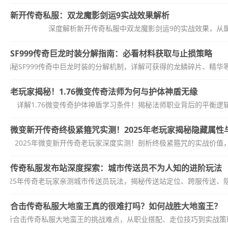
新开传奇私服：双龙魔影剑运9实战效果解析
深度解析新开传奇私服中双龙魔影剑运9的实战效果，从
SF999传奇巨龙时装分解指南：必看材料获取与止损策略
度揭秘SF999传奇中巨龙时装的分解机制，详解可获得的龙鳞碎片、精
老玩家揭秘！1.76微变传奇法师为何与护体神盾无缘
详解1.76微变传奇护体神盾学习条件！揭秘法师职业背后的平衡
微变新开传奇终极紧箍咒实测！2025年老玩家揭秘隐藏属性
2025年微变新开传奇老玩家深度实测！剖析终极紧箍咒的实战价值
传奇私服发布站深度探索：城市传送员不为人知的进阶玩法
2025年传奇老玩家亲测城市传送员玩法，揭秘传送站定位、跨服传送
合击传奇私服大地蛮王真的很难打吗？如何战胜大地蛮王？
解析合击传奇私服大地蛮王的挑战难点，从职业搭配、走位技巧到实战策略