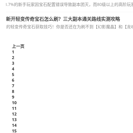
63.7%的新手玩家因宝石配置错误导致副本团灭，而80级以上的高阶玩
新开轻变传奇宝石怎么刷？三大副本通关路线实测攻略
不知道的轻变传奇宝石获取技巧！你是否还在为刷不到【幻影魔晶】和【龙魂
上一页
1
2
3
4
5
6
7
8
9
10
11
12
13
14
15