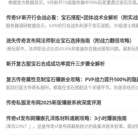
根据官方数据显示，9月新开10组服务器中78%玩家遭遇过宝石交易。
传奇SF新开行会战必看：宝石搭配+团体战术全解析（附实
SF新开服务器调研数据显示，62%的行会战失利源于宝石误配，35级道士佩
迷失传奇发布网法师职业宝石选择指南（附战力翻倍攻略）
万注册玩家中，法师职业占比达43.6%却普遍存在输出疲软问题。最新玩家
新开复古服宝石合成成功率提升三步骤全解析
复古传奇属性克制宝石镶嵌全攻略：PVP战力提升500%的隐
老玩家回归复古传奇私服时，都栽在宝石搭配这个关键环节。你是否经历过战
传奇私服发布网2025新版镶嵌系统深度评测
传奇sf发布网镶嵌孔淬炼材料速刷攻略：3小时爆装指南
成功率仅23%？」，这是传奇sf发布网最新统计的装备淬炼失败率。面对镶嵌